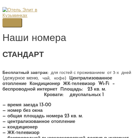
Перейти
к
содержимому
Главное
меню
Наши номера
СТАНДАРТ
Бесплатный завтрак:
для гостей
с проживанием от 3-х дней
(дежурное меню
, чай, кофе)
Централизованное
отопление
Кондиционер
ЖК-телевизор
Wi-Fi –
беспроводной интернет
Площадь:
23 кв. м.
Кровати:
двуспальных 1
— время заезда 13-00
— номер без окна
— общая площадь номера 23 кв. м.
— централизованное отопление
— кондиционер
— ЖК-телевизор