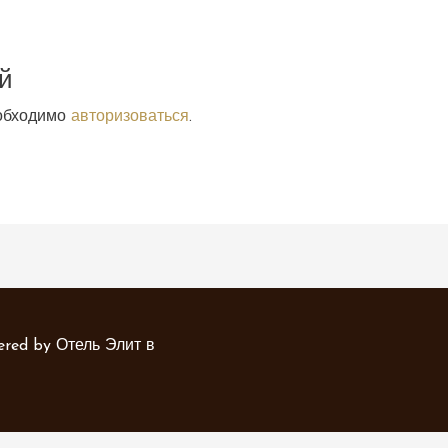
й
еобходимо
авторизоваться
.
ered by
Отель Элит в