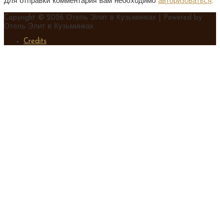
Для отправки комментария вам необходимо
авторизоваться
.
Copyright © 2026
Отель Элит в Кузьминках
| Powered by
Отель Элит в Кузьминках
Credits