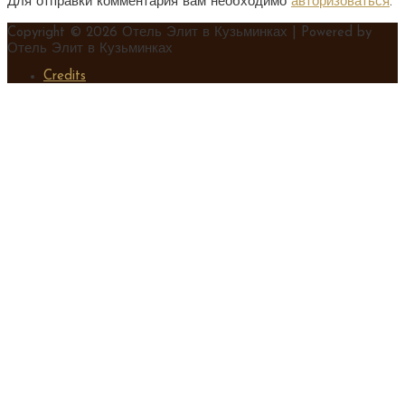
Для отправки комментария вам необходимо
авторизоваться
.
Copyright © 2026
Отель Элит в Кузьминках
| Powered by
Отель Элит в Кузьминках
Credits