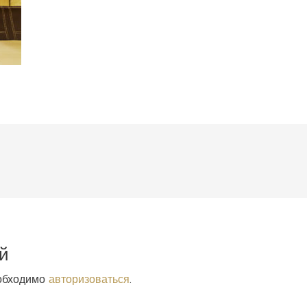
й
еобходимо
авторизоваться
.