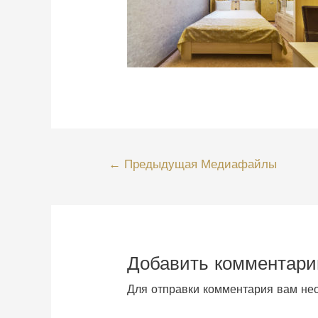
Навигация
←
Предыдущая Медиафайлы
по
записям
Добавить комментари
Для отправки комментария вам н